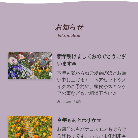
お知らせ
Information
新年明けましておめでとうござ
います🎍
本年も変わらぬご愛顧のほどお願
い申し上げます。ヘアセットやメ
イクのご予約や、頭皮やスキンケ
アの事などもご相談下さい♬
2024年1月6日
今年もあとわずか☆
お店前のキバナコスモスもそろそ
ろ終わりです。いよいよ冬到来🎄